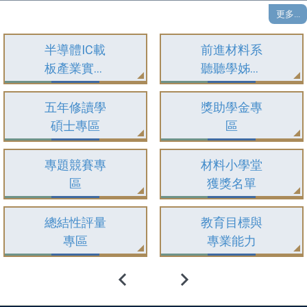
更多...
半導體IC載
前進材料系
板產業實務
聽聽學姊怎
人才培育專
麼說
班
五年修讀學
獎助學金專
碩士專區
區
專題競賽專
材料小學堂
區
獲獎名單
總結性評量
教育目標與
專區
專業能力