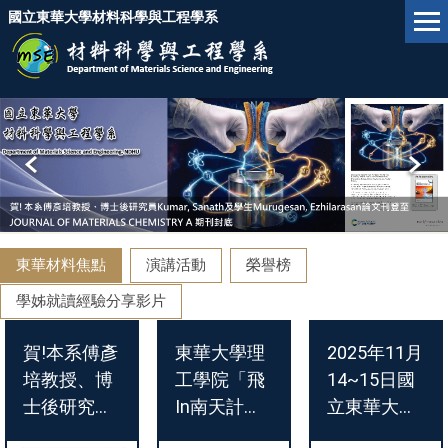
跳
國立東華大學材料科學與工程學系
到
主
要
內
容
區
東華材料焦點
演講活動
榮譽榜
學姊就讀經驗分享影片
賀!本系傅彥
東華大學理
2025年11月
培教授、博
工學院「飛
14~15日國
士後研究員
In南天計
立東華大學
Kumar,
畫」：拓展
材料科學與