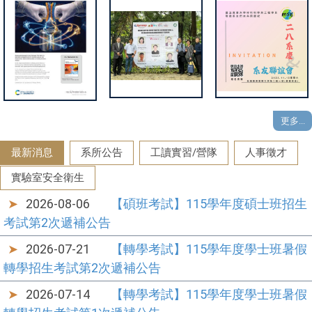
Sanath及學
印度學術合
工程學系系
生
作與招生
慶暨系友聯
Murugesan,
誼會即將熱
Ezhilarasan
烈展開
論文刊登至
JOURNAL
OF
更多...
MATERIALS
最新消息
系所公告
工讀實習/營隊
人事徵才
CHEMISTR
Y A期刊封
實驗室安全衛生
底
2026-08-06
【碩班考試】115學年度碩士班招生
考試第2次遞補公告
2026-07-21
【轉學考試】115學年度學士班暑假
轉學招生考試第2次遞補公告
2026-07-14
【轉學考試】115學年度學士班暑假