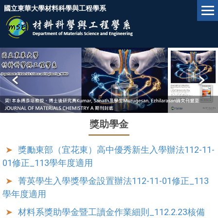
跳
國立東華大學材料科學與工程學系
到
主
要
內
容
區
獎助學金
獎勵東部（宜花東）高中優秀新生入學辦法112-11-
01修正_113學年度適用
菁英學生入學獎學金設置辦法112-11-01修正_113
學年度適用
材料系獎助學金暨工讀金作業細則_112.2.23核備