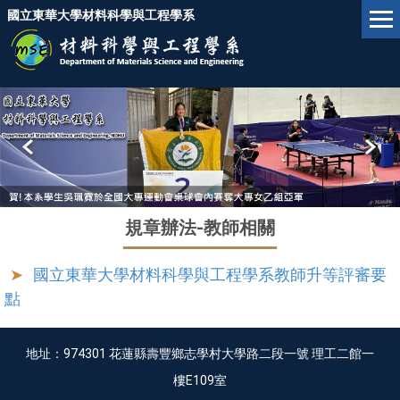
跳
國立東華大學材料科學與工程學系
到
主
要
內
容
區
規章辦法-教師相關
國立東華大學材料科學與工程學系教師升等評審要
點
地址：974301 花蓮縣壽豐鄉志學村大學路二段一號 理工二館一
樓E109室