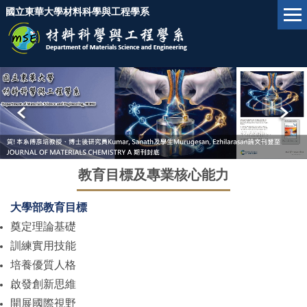
跳
國立東華大學材料科學與工程學系
到
主
要
內
容
區
教育目標及專業核心能力
大學部教育目標
奠定理論基礎
訓練實用技能
培養優質人格
啟發創新思維
開展國際視野