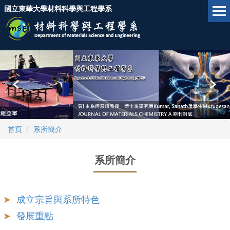
跳
國立東華大學材料科學與工程學系
到
主
要
內
容
區
首頁
系所簡介
系所簡介
成立宗旨與系所特色
發展重點