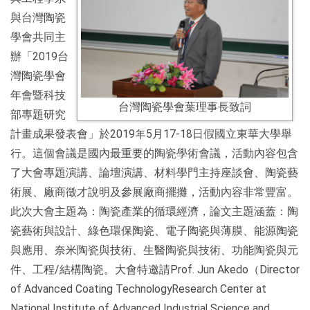
與台灣陶瓷
學會共同主
辦「2019台
灣陶瓷學會
年會暨科技
台灣陶瓷學會葉理事長致詞
部專題研究
計畫成果發表會」於2019年5月17-18日假國立東華大學舉
行。這個會議是國內最重要的陶瓷學術會議，活動內容包含
了大會專題演講、論壇演講、材料學門主持座談會、陶瓷藝
術展、廠商徵才說明及參展廠商擺攤，活動內容非常豐富。
此次大會主題為：陶瓷產業的循環經濟，論文主題涵蓋：陶
瓷藝術與設計、綠色環保陶瓷、電子陶瓷與薄膜、能源陶瓷
與應用、奈米陶瓷與技術、生醫陶瓷與技術、功能陶瓷與元
件、工程/結構陶瓷。大會特邀請Prof. Jun Akedo（Director
of Advanced Coating TechnologyResearch Center at
National Institute of Advanced Industrial Science and