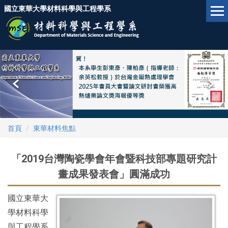
跳
國立東華大學材料科學與工程學系
到
主
要
內
容
區
首頁
東華材料焦點
「2019台灣陶瓷學會年會暨科技部專題研究計
畫成果發表會」圓滿成功
國立東華大
學材料科學
與工程學系