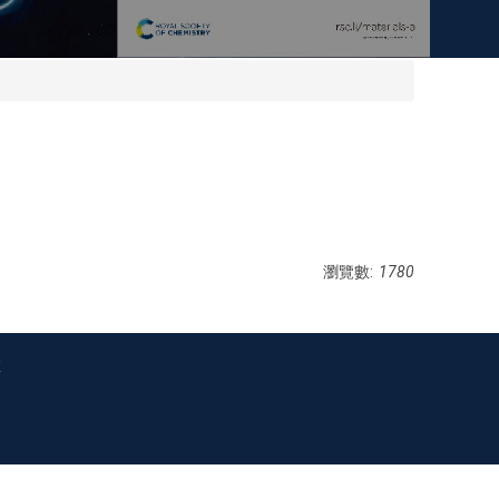
瀏覽數:
1780
室