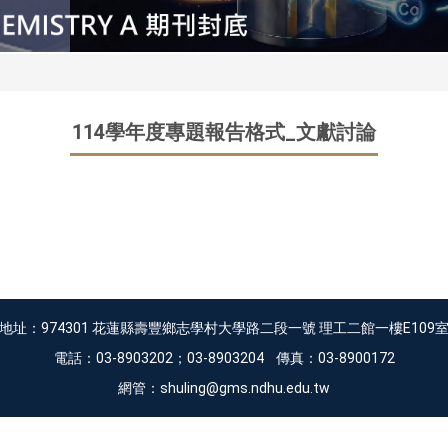
114學年度專題報告格式_文獻討論
地址：974301 花蓮縣壽豐鄉志學村大學路二段一號 理工二館一樓E109
電話：03-8903202；03-8903204 傳真：03-8900172
網管：shuling@gms.ndhu.edu.tw