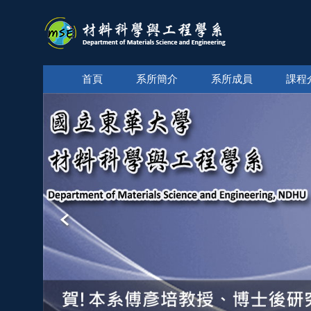
跳
到
主
要
內
首頁
系所簡介
系所成員
課程
容
區