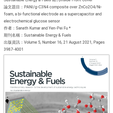
論文題目：PANI/g-C3N4 composite over ZnCo2O4/Ni-
foam, a bi-functional electrode as a supercapacitor and
electrochemical glucose sensor
作者：Sanath Kumar and Yen-Pei Fu *
期刊名稱：Sustainable Energy & Fuels
出版資訊：Volume 5, Number 16, 21 August 2021, Pages
3987-4001