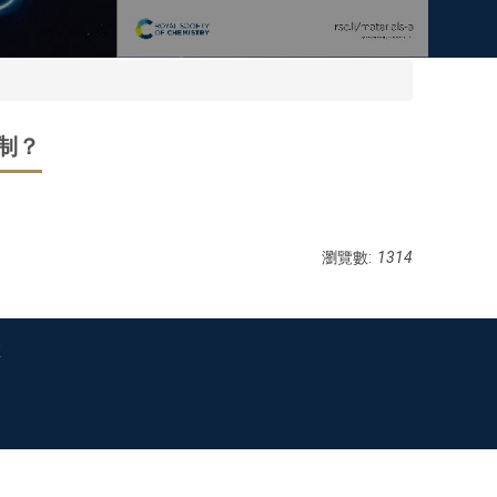
制？
瀏覽數:
1314
室