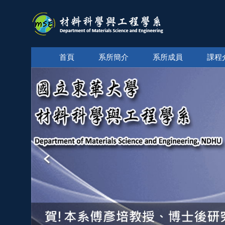
跳
到
主
要
內
首頁
系所簡介
系所成員
課程
容
區