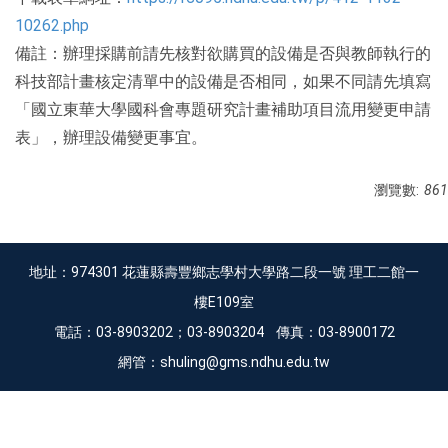
10262.php
備註：辦理採購前請先核對欲購買的設備是否與教師執行的
科技部計畫核定清單中的設備是否相同，如果不同請先填寫
「國立東華大學國科會專題研究計畫補助項目流用變更申請
表」，辦理設備變更事宜。
瀏覽數:
861
地址：974301 花蓮縣壽豐鄉志學村大學路二段一號 理工二館一
樓E109室
電話：03-8903202；03-8903204 傳真：03-8900172
網管：shuling@gms.ndhu.edu.tw