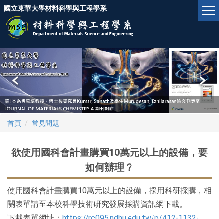
跳
國立東華大學材料科學與工程學系
到
主
要
內
容
區
首頁
常見問題
欲使用國科會計畫購買10萬元以上的設備，要
如何辦理？
使用國科會計畫購買10萬元以上的設備，採用科研採購，相
關表單請至本校科學技術研究發展採購資訊網下載。
下載表單網址：
https://rc095.ndhu.edu.tw/p/412-1132-