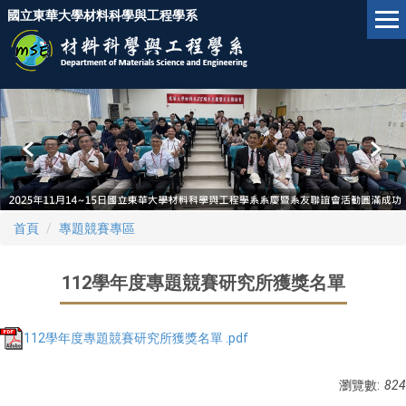
跳
國立東華大學材料科學與工程學系
到
主
要
內
容
區
首頁
專題競賽專區
112學年度專題競賽研究所獲獎名單
112學年度專題競賽研究所獲獎名單 .pdf
瀏覽數:
824