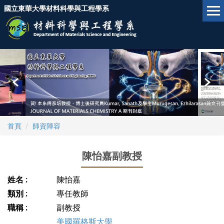
跳
國立東華大學材料科學與工程學系
到
主
要
內
容
區
首頁
師資陣容
陳怡嘉副教授
姓名 :
陳怡嘉
類別 :
專任教師
職稱 :
副教授
美國羅格斯大學