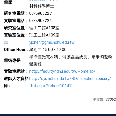
學歷
材料科學博士
研究室電話 :
03-8903227
實驗室電話 :
03-8903224
研究室位置 :
理工二館A108室
實驗室位置 :
理工二館A109室
yjchen@gms.ndhu.edu.tw
Office Hour :
星期二 15:00 - 17:00
半導體光電材料、薄膜磊晶成長、奈米陶瓷粉
學術專長 :
體製程
實驗室網站 :
http://faculty.ndhu.edu.tw/~omelab/
教師人才資料
http://sys.ndhu.edu.tw/RD/TeacherTreasury/
庫 :
tlist.aspx?tcher=10147
瀏覽數:
23062