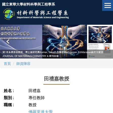
跳
國立東華大學材料科學與工程學系
到
主
要
內
容
區
首頁
師資陣容
田禮嘉教授
姓名 :
田禮嘉
類別 :
專任教師
職稱 :
教授
佛羅里達大學