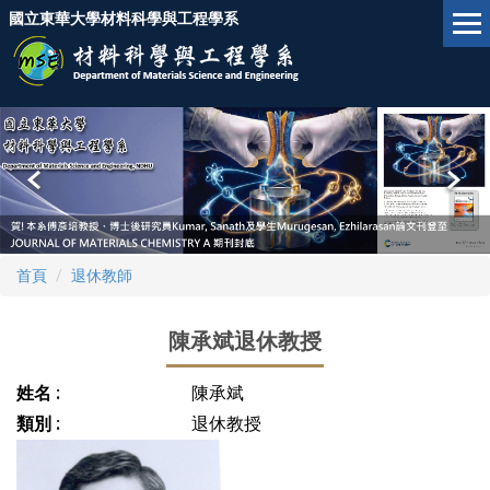
跳
國立東華大學材料科學與工程學系
到
主
要
內
容
區
首頁
退休教師
陳承斌退休教授
姓名 :
陳承斌
類別 :
退休教授