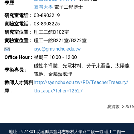
學歷
臺灣大學
電子工程博士
研究室電話 :
03-8903219
實驗室電話 :
03-8903225
研究室位置 :
理工二館D102室
實驗室位置 :
理工一館B221室/B222室
isyu@gms.ndhu.edu.tw
Office Hour :
星期三 10:00 - 12:00
磁性半導體、光電材料、分子束磊晶、太陽能
學術專長 :
電池、金屬熱處理
教師人才資料
http://sys.ndhu.edu.tw/RD/TeacherTreasury/
庫 :
tlist.aspx?tcher=12527
瀏覽數:
20016
地址：974301 花蓮縣壽豐鄉志學村大學路二段一號 理工二館一