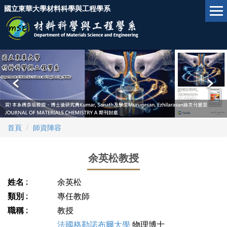
跳
國立東華大學材料科學與工程學系
到
主
要
內
容
區
首頁
師資陣容
余英松教授
姓名 :
余英松
類別 :
專任教師
職稱 :
教授
法國格勒諾布爾大學
物理博士