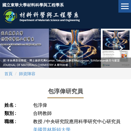
跳
國立東華大學材料科學與工程學系
到
主
要
內
容
區
首頁
師資陣容
包淳偉研究員
姓名 :
包淳偉
類別 :
合聘教師
職稱 :
教授 /中央研究院應用科學研究中心研究員
美國普林斯頓大學