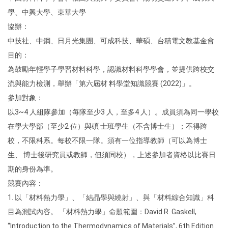
學、中興大學、東華大學
協辦：
中技社、中鋼、日月光集團、可成科技、華碩、台積電文教基金會
目的：
為鼓勵年輕學子學習材料科學，認識材料科學學會，並提供跨校交
流與能力檢測，舉辦「第六屆材 料學堂知識競賽 (2022)」。
參加對象：
以3~4 人組隊參加（每隊至少3 人，至多4 人）。成員須為同一學校
在學大學部（至少2 位）與碩 士班學生（不含博士生）；不得跨
校，不限科系。每校不限一隊。須有一位指導教師（可以為博士
生、 博士後研究員或教師，但須同校），上述參加者資格以比賽日
期的身份為準。
競賽內容：
1. 以「材料熱力學」、「結晶學與繞射」、與「材料綜合知識」科
目為測試內容。 「材料熱力學」命題範圍：David R. Gaskell,
“Introduction to the Thermodynamics of Materials”, 6th Edition