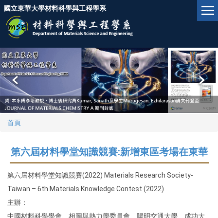
跳
國立東華大學材料科學與工程學系
到
主
要
內
容
區
首頁
第六屆材料學堂知識競賽:新增東區考場在東華
第六屆材料學堂知識競賽(2022) Materials Research Society-
Taiwan – 6th Materials Knowledge Contest (2022)
主辦：
中國材料科學學會、相圖與熱力學委員會、陽明交通大學、成功大