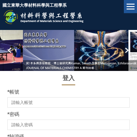
跳
國立東華大學材料科學與工程學系
到
主
要
內
容
區
登入
*
帳號
*
密碼
*
驗證碼