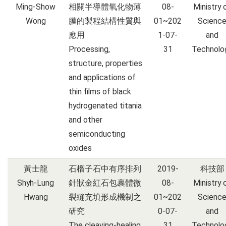
Ming-Show
相關半導體氧化物薄
08-
Ministry 
Wong
膜的製程結構性質與
01~202
Scienc
應用
1-07-
and
Processing,
31
Technolo
structure, properties
and applications of
thin films of black
hydrogenated titania
and other
semiconducting
oxides
黃士龍
石榴子石中有序排列
2019-
科技部
Shyh-Lung
針狀金紅石包裹體微
08-
Ministry 
Hwang
裂縫充填形成機制之
01~202
Scienc
研究
0-07-
and
The cleaving-healing
31
Technolo