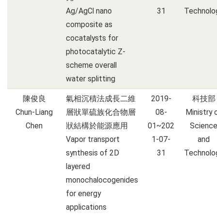
Ag/AgCl nano
31
Technolo
composite as
cocatalysts for
photocatalytic Z-
scheme overall
water splitting
陳俊良
氣相沉積法成長二維
2019-
科技部
Chun-Liang
層狀單硫族化合物層
08-
Ministry 
Chen
狀結構於能源應用
01~202
Scienc
Vapor transport
1-07-
and
synthesis of 2D
31
Technolo
layered
monochalocogenides
for energy
applications