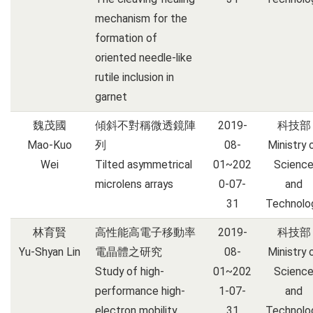
mechanism for the
formation of
oriented needle-like
rutile inclusion in
garnet
魏茂國
傾斜不對稱微透鏡陣
2019-
科技部
Mao-Kuo
列
08-
Ministry 
Wei
Tilted asymmetrical
01~202
Scienc
microlens arrays
0-07-
and
31
Technolo
林育賢
高性能高電子移動率
2019-
科技部
Yu-Shyan Lin
電晶體之研究
08-
Ministry 
Study of high-
01~202
Scienc
performance high-
1-07-
and
electron mobility
31
Technolo