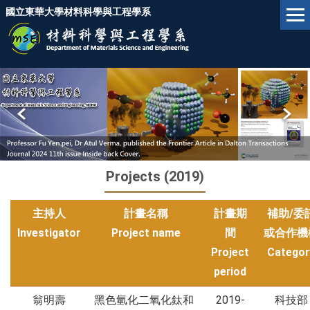
Jump
國立東華大學材料科學與工程學系
to
the
main
content
block
Projects (2019)
主持人
計畫名稱
計畫期
補助/委
Investigator
Project name
間
或合作機
Project
Categor
period
翁明壽
黑色氫化二氧化鈦和
2019-
科技部